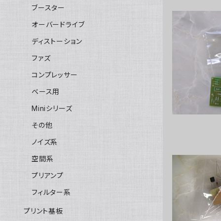
ブースター
オーバードライブ
ディストーション
198
ファズ
コンプレッサー
ベース用
Miniシリーズ
その他
ノイズ系
空間系
プリアンプ
フィルター系
Comp
プリント基板