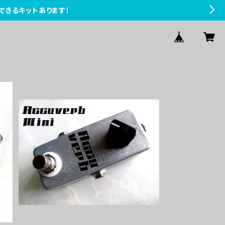
できるキットあります！
K
Accuverb Miniリバーブキット【BA
SIC KIT】
¥7,800