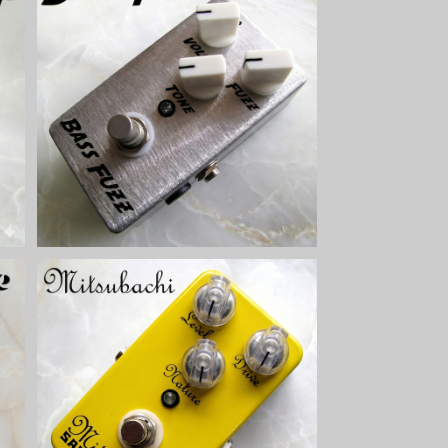
ッ
Bass Fuzzベース用ファズキット【BA
SIC KIT】
¥5,800
ッ
Mitsubachiオーバードライブキット
【BASIC KIT】
¥6,500