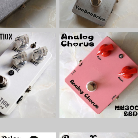
tionキット【BASIC KIT】
Analog Chorusアナログコーラス
ット【BASIC KIT】
¥6,500
¥9,800