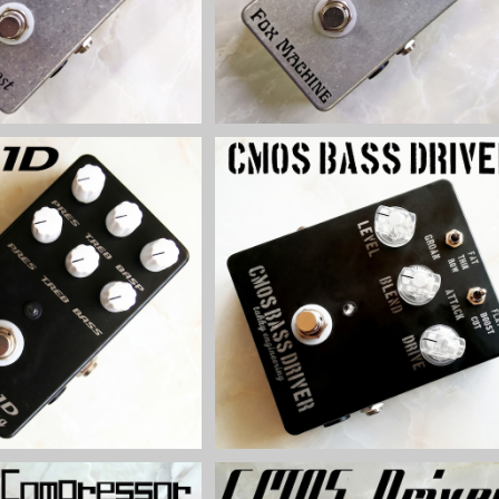
ハイゲインディストーションキ
CMOS Bass Driverキット【BASI
【BASIC KIT】
KIT】
¥8,300
¥7,800