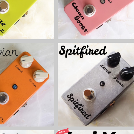
¥5,800
¥5,500
n オクターブファズキット【B
Spitfiredディストーションキット【B
ASIC KIT】
SIC KIT】
¥6,800
¥6,000