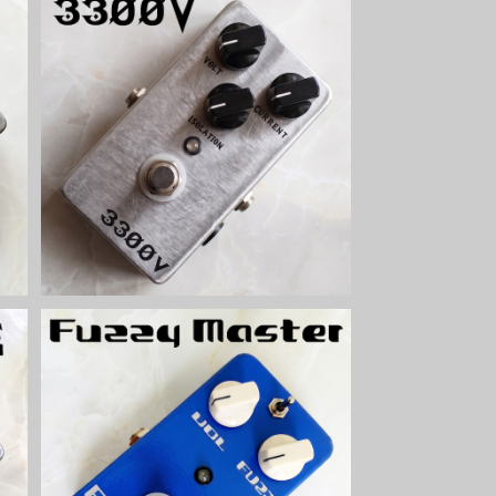
A
3300Vオーバードライブキット【BAS
IC KIT】
¥6,200
ッ
Fuzzy Masterファズキット【BASIC
KIT】
¥5,800