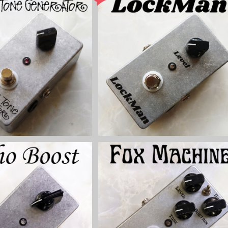
one Generator キット
LockManディストーションキット【B
【BASIC KIT】
SIC KIT】
¥5,000
¥5,500
ost EP系ブースター【BASI
Fox Machine オクターブファズキ
C KIT】
ト【BASIC KIT】
¥5,300
¥6,500