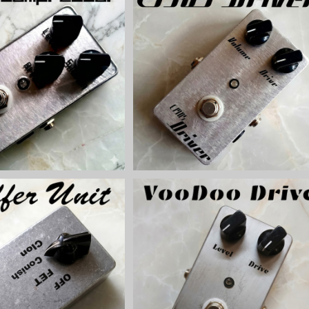
mpressorベース用コンプ
CMOS Driverオーバードライブキ
【BASIC KIT】
ト【BASIC KIT】
¥7,500
¥5,000
Unitバッファーキット【BASI
VooDoo Driveオーバードライブキ
C KIT】
ト【BASIC KIT】
¥4,800
¥5,500