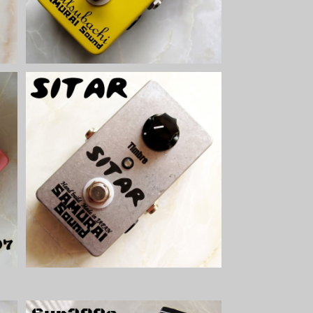
キ
Siter シタール系ファズ【BASIC KI
T】
¥6,500