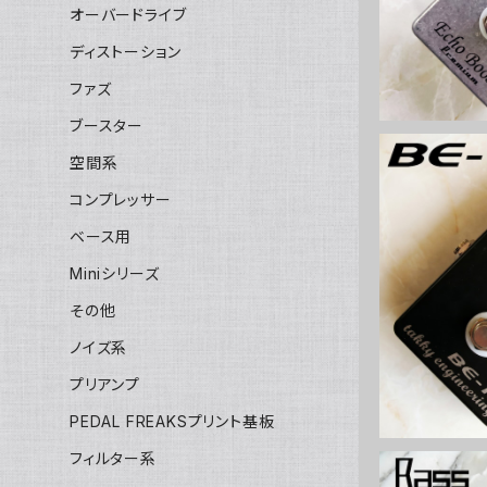
オーバードライブ
ディストーション
ファズ
ブースター
空間系
コンプレッサー
ベース用
BE-1D 
Miniシリーズ
ット
その他
ノイズ系
プリアンプ
PEDAL FREAKSプリント基板
フィルター系