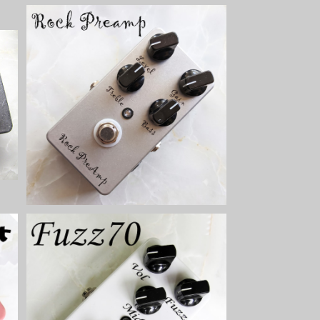
】
Rock Preampキット【BASIC KIT】
¥6,500
A
Fuzz70キット【BASIC KIT】