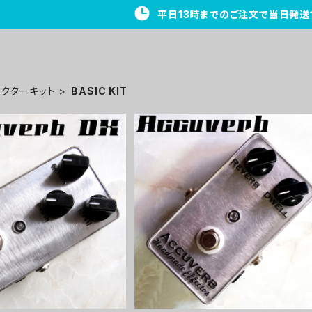
平日13時までのご注文で当日発送
ェクターキット
BASIC KIT
erb DXリバーブキット
Accuverbリバーブキット【BASIC 
IT】
¥9,800
¥8,800