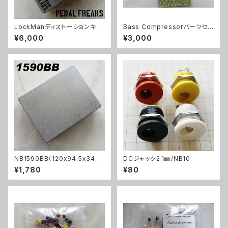
LockManディストーションキッ
Bass Compressorパーツセッ
ト【PEDAL FREAKS】
ト
¥6,000
¥3,000
NB1590BB（120x94.5x34ｍ
DCジャック2.1㎜/NB10
ｍ）アルミダイキャストケース
¥1,780
¥80