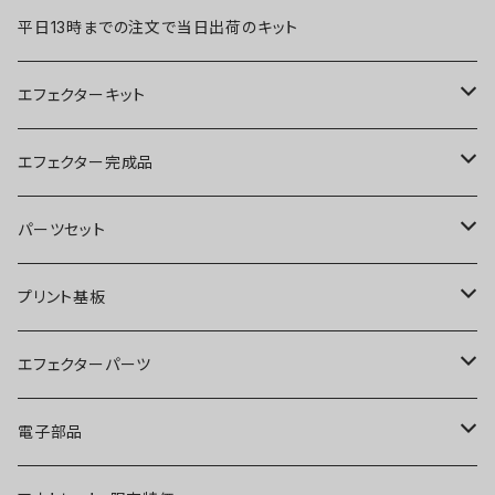
平日13時までの注文で当日出荷のキット
エフェクターキット
ブースター
エフェクター完成品
オーバードライブ
ブースター
パーツセット
ディストーション
オーバードライブ
ブースター
プリント基板
ファズ
ディストーション
オーバードライブ
オーバードライブ
エフェクターパーツ
プリアンプ
ファズ
ディストーション
ディストーション
スイッチ
電子部品