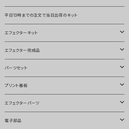
平日13時までの注文で当日出荷のキット
エフェクターキット
ブースター
エフェクター完成品
オーバードライブ
ブースター
パーツセット
ディストーション
オーバードライブ
ブースター
プリント基板
ファズ
ディストーション
オーバードライブ
オーバードライブ
エフェクターパーツ
プリアンプ
ファズ
ディストーション
ディストーション
スイッチ
電子部品