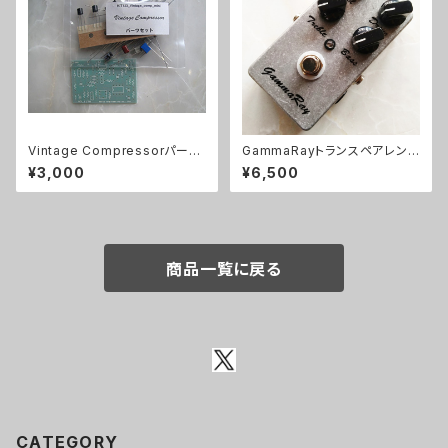
Vintage Compressorパーツ
GammaRayトランスペアレント
セット
系ODキット【BASIC KIT】
¥3,000
¥6,500
商品一覧に戻る
CATEGORY