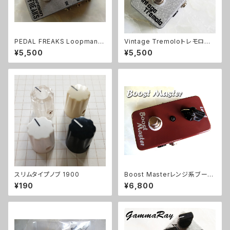
PEDAL FREAKS Loopman 2
Vintage Tremoloトレモロキッ
Loopキット
ト
¥5,500
¥5,500
スリムタイプノブ 1900
Boost Masterレンジ系ブース
ターキット【BASIC KIT】
¥190
¥6,800