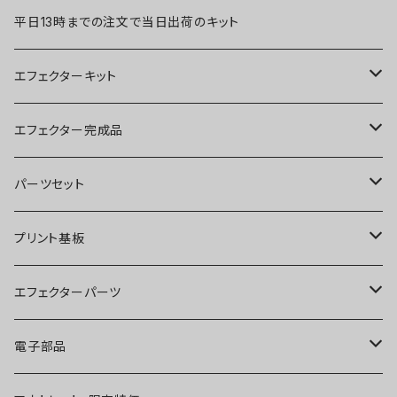
平日13時までの注文で当日出荷のキット
エフェクターキット
ブースター
エフェクター完成品
オーバードライブ
ブースター
パーツセット
ディストーション
オーバードライブ
ブースター
プリント基板
ファズ
ディストーション
オーバードライブ
オーバードライブ
エフェクターパーツ
プリアンプ
ファズ
ディストーション
ディストーション
スイッチ
電子部品