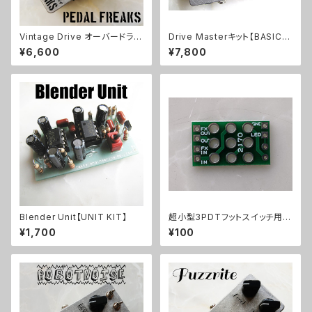
Vintage Drive オーバードライ
Drive Masterキット【BASIC K
ブキット【PEDAL FREAKS】
IT】
¥6,600
¥7,800
Blender Unit【UNIT KIT】
超小型3PDTフットスイッチ用プ
リント基板トゥルーバイパス用21
¥1,700
¥100
70