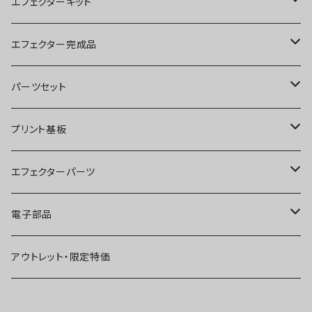
エフェクターキット
ブースター
エフェクター完成品
オーバードライブ
ブースター
パーツセット
ディストーション
オーバードライブ
ブースター
プリント基板
ファズ
ディストーション
オーバードライブ
オーバードライブ
エフェクターパーツ
プリアンプ
ファズ
ディストーション
ディストーション
スイッチ
電子部品
空間系
空間系
ファズ
ファズ
ジャック
IC
アウトレット・限定特価
コンプレッサー
その他
コンプレッサー
ブースター
電源関連パーツ
トランジスタ