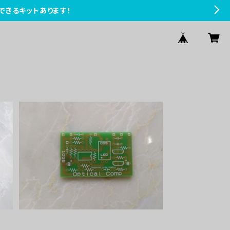
できるキットあります！
板
Optical Compプリント基板
¥1,100