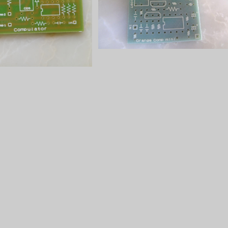
¥1,100
¥700