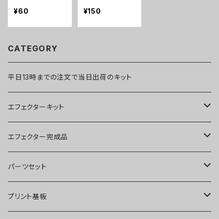
P2
¥60
¥150
CATEGORY
平日13時までの注文で当日出荷のキット
エフェクターキット
ブースター
エフェクター完成品
オーバードライブ
ブースター
パーツセット
ディストーション
オーバードライブ
ブースター
プリント基板