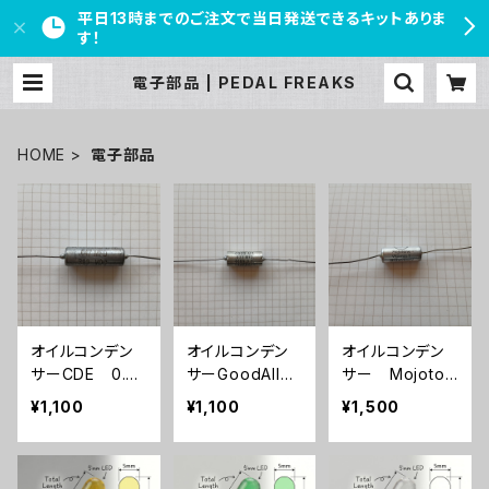
平日13時までのご注文で当日発送できるキットありま
す！
電子部品 | PEDAL FREAKS
HOME
電子部品
オイルコンデン
オイルコンデン
オイルコンデン
サーCDE 0.0
サーGoodAll
サー Mojoton
47uF【在庫限
0.033uF【在庫
e Vitamin T
¥1,100
¥1,100
¥1,500
り】
限り】
0.022uF/600V
【在庫限り】