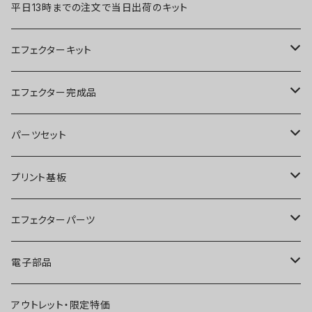
平日13時までの注文で当日出荷のキット
エフェクターキット
ブースター
エフェクター完成品
オーバードライブ
ブースター
パーツセット
ディストーション
オーバードライブ
ブースター
プリント基板
ファズ
ディストーション
オーバードライブ
オーバードライブ
エフェクターパーツ
プリアンプ
ファズ
ディストーション
ディストーション
スイッチ
電子部品
空間系
空間系
ファズ
ファズ
ジャック
IC
アウトレット・限定特価