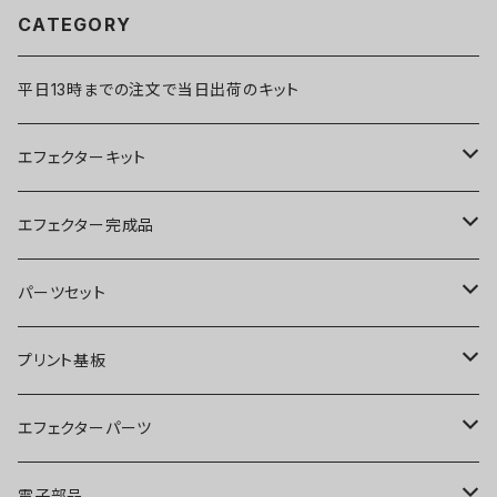
CATEGORY
平日13時までの注文で当日出荷のキット
エフェクターキット
ブースター
エフェクター完成品
オーバードライブ
ブースター
パーツセット
ディストーション
オーバードライブ
ブースター
プリント基板
ファズ
ディストーション
オーバードライブ
オーバードライブ
エフェクターパーツ
プリアンプ
ファズ
ディストーション
ディストーション
スイッチ
電子部品