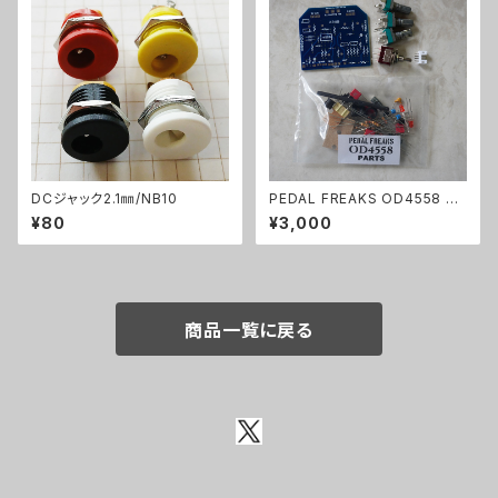
DCジャック2.1㎜/NB10
PEDAL FREAKS OD4558 パ
ーツセット
¥80
¥3,000
商品一覧に戻る