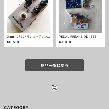
GammaRayトランスペアレント
PEDAL FREAKS OD4558 パ
系ODキット【BASIC KIT】
ーツセット
¥6,500
¥3,000
商品一覧に戻る
CATEGORY