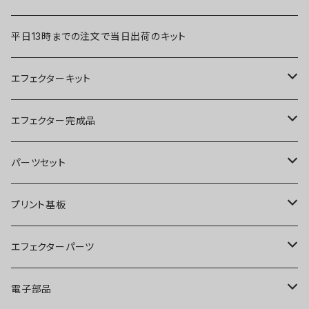
平日13時までの注文で当日出荷のキット
エフェクターキット
ブースター
エフェクター完成品
オーバードライブ
ブースター
パーツセット
ディストーション
オーバードライブ
ブースター
プリント基板
ファズ
ディストーション
オーバードライブ
オーバードライブ
エフェクターパーツ
プリアンプ
ファズ
ディストーション
ディストーション
スイッチ
電子部品