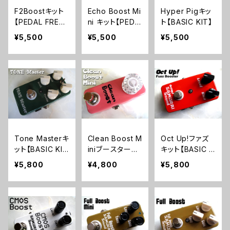
F2Boostキット
Echo Boost Mi
Hyper Pigキッ
【PEDAL FREAK
ni キット【PEDA
ト【BASIC KIT】
S】
L FREAKS】
¥5,500
¥5,500
¥5,500
Tone Masterキ
Clean Boost M
Oct Up!ファズ
ット【BASIC KI
iniブースターキ
キット【BASIC K
T】
ット【BASIC KI
IT】
¥5,800
¥4,800
¥5,800
T】