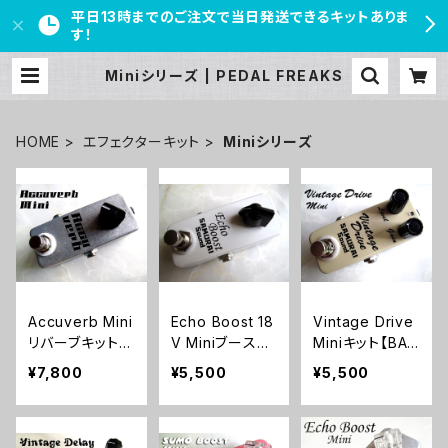
平日13時までのご注文で当日発送できるキットありま
す！
Miniシリーズ | PEDAL FREAKS
HOME
エフェクターキット
Miniシリーズ
Accuverb Mini
Echo Boost 18
Vintage Drive
リバーブキット
V Miniブースタ
Miniキット【BAS
【BASIC KIT】
ー【BASIC KIT】
IC KIT】
¥7,800
¥5,500
¥5,500