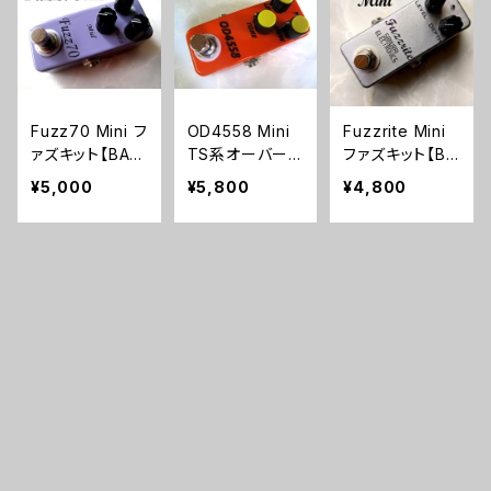
Fuzz70 Mini フ
OD4558 Mini
Fuzzrite Mini
ァズキット【BASI
TS系オーバード
ファズキット【BA
C KIT】
ライブキット【BA
SIC KIT】
¥5,000
¥5,800
¥4,800
SIC KIT】
CATEGORY
平日13時までの注文で当日出荷のキット
キーワードから探す
エフェクターキット
ブースター
エフェクター完成品