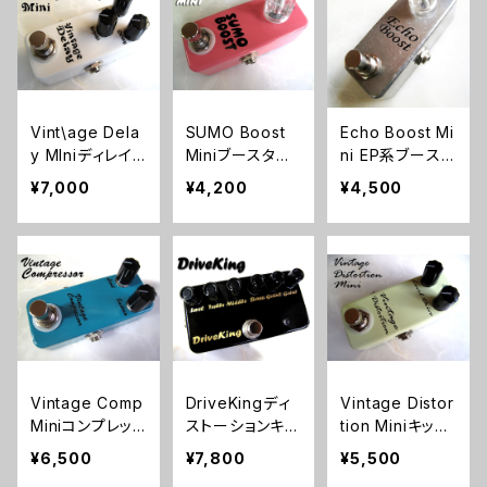
Vint\age Dela
SUMO Boost
Echo Boost Mi
y MIniディレイ
Miniブースター
ni EP系ブースト
キット【BASIC K
キット【BASIC K
【BASIC KIT】
¥7,000
¥4,200
¥4,500
IT】
IT】
Vintage Comp
DriveKingディ
Vintage Distor
Miniコンプレッ
ストーションキッ
tion Miniキット
サーキット【BAS
ト【BASIC KIT】
【BASIC KIT】
¥6,500
¥7,800
¥5,500
IC KIT】