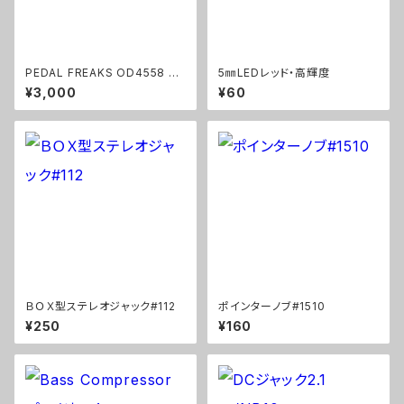
PEDAL FREAKS OD4558 パ
5㎜LEDレッド・高輝度
ーツセット
¥3,000
¥60
ＢＯＸ型ステレオジャック#112
ポインターノブ#1510
¥250
¥160