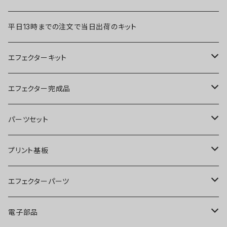
平日13時までの注文で当日出荷のキット
エフェクターキット
ブースター
エフェクター完成品
オーバードライブ
ブースター
パーツセット
ディストーション
オーバードライブ
ブースター
プリント基板
ファズ
ディストーション
オーバードライブ
オーバードライブ
エフェクターパーツ
プリアンプ
ファズ
ディストーション
ディストーション
スイッチ
電子部品