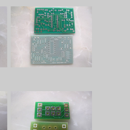
基
Harmonic Energizerプリント基板
¥1,100
し
9mmポット用サポーター基板Dual
用
¥60