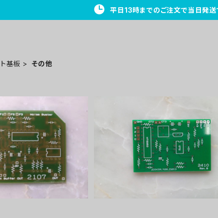
平日13時までのご注文で当日発送
ント基板
その他
e Busterプリント基板
Robot Noiseプリント基板
¥1,200
¥1,200