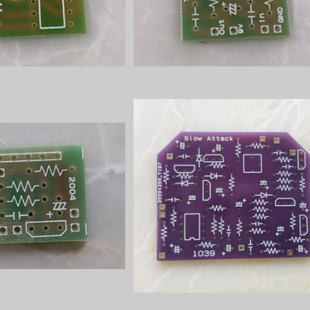
¥220
¥220
end Unit POT用 プリン
Slow Attackプリント基板
ト基板
¥220
¥1,200