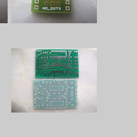
GraphicEQプリント基板
¥1,100