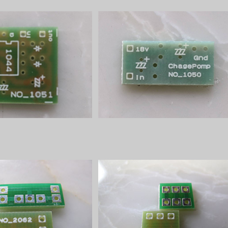
 Pomp 18Vプリント基板
Charge Pomp 18V miniプリント
板
¥250
¥200
ト用サポーター基板横出し
9mmポット用サポーター基板縦出
¥50
¥50