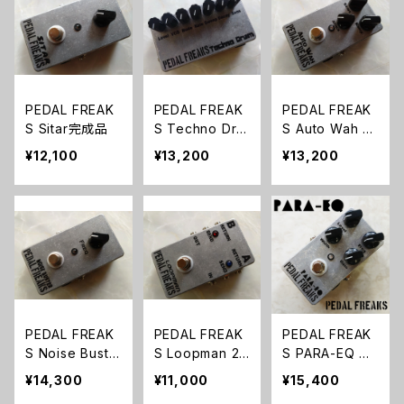
PEDAL FREAK
PEDAL FREAK
PEDAL FREAK
S Sitar完成品
S Techno Dru
S Auto Wah 完
m 完成品
成品
¥12,100
¥13,200
¥13,200
PEDAL FREAK
PEDAL FREAK
PEDAL FREAK
S Noise Buste
S Loopman 2L
S PARA-EQ 完
r 完成品
oop 完成品
成品【パライコ】
¥14,300
¥11,000
¥15,400