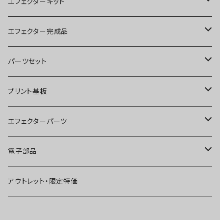
エフェクターキット
ブースター
エフェクター完成品
オーバードライブ
ブースター
パーツセット
ディストーション
オーバードライブ
ブースター
プリント基板
ファズ
ディストーション
オーバードライブ
オーバードライブ
エフェクターパーツ
プリアンプ
ファズ
ディストーション
ディストーション
スイッチ
電子部品
空間系
空間系
ファズ
ファズ
ジャック
IC
アウトレット・限定特価
コンプレッサー
その他
コンプレッサー
ブースター
電源関連パーツ
トランジスタ