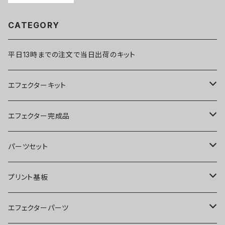
CATEGORY
平日13時までの注文で当日出荷のキット
エフェクターキット
ブースター
エフェクター完成品
オーバードライブ
ブースター
パーツセット
ディストーション
オーバードライブ
ブースター
プリント基板
ファズ
ディストーション
オーバードライブ
オーバードライブ
エフェクターパーツ