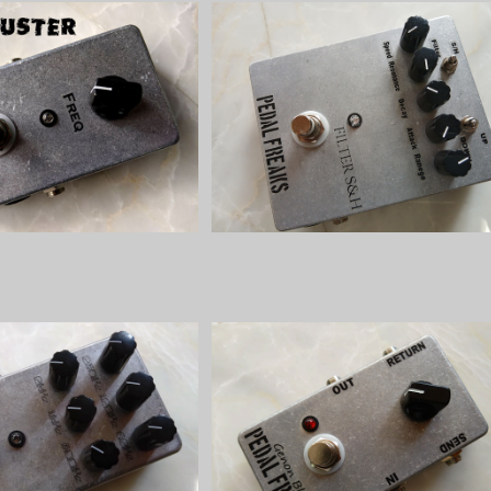
sterキット【BASIC KIT】
Fiter S&H キット【PEDAL FREA
S】
¥6,500
¥8,800
EQ キット【PEDAL FREAK
Genon Blenderキット【PEDAL F
S】
EAKS】
¥8,800
¥4,950