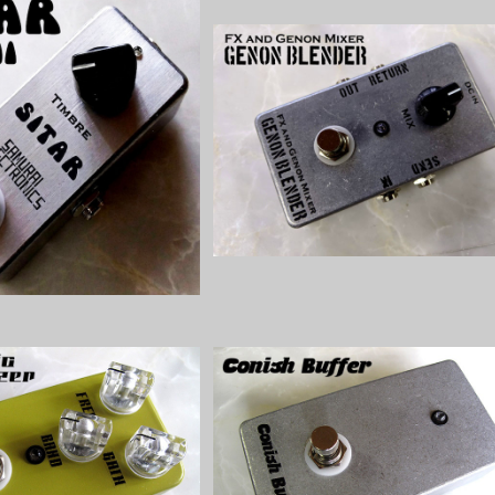
ini シタール風ファズキット
Genon Blender原音ブレンドキッ
【BASIC KIT】
【BASIC KIT】
¥6,000
¥5,500
 Energizerキット【BASI
Conish Buffer Pedal バッファー
C KIT】
ット【BASIC KIT】
¥5,800
¥4,000