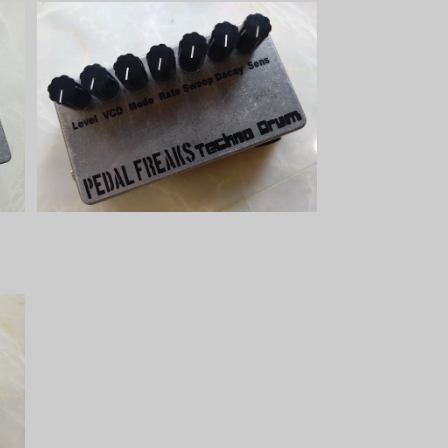
K
Techno Drum キット【PEDAL FRE
AKS】
¥6,600
R