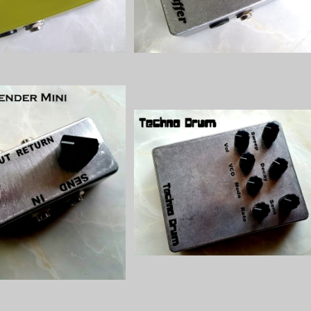
ender Mini 原音ブレンド
Techno Drumドラムシンセキット【
ト【BASIC KIT】
ASIC KIT】
¥4,500
¥7,000