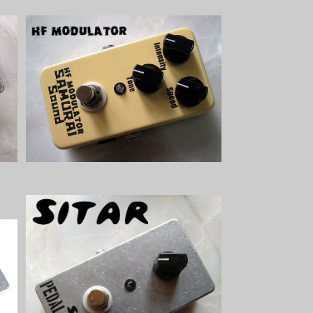
ト
HF Modulatorキット【BASIC KIT】
¥5,800
SOLD OUT
キ
Sitar シタール風サウンドキット【PED
AL FREAKS】