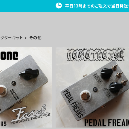
平日13時までのご注文で当日発送
ェクターキット
その他
キット/Fasel REDインダ
Robot Noiseキット【PEDAL FRE
PEDAL FREAKS 】
KS】
¥7,700
¥7,700