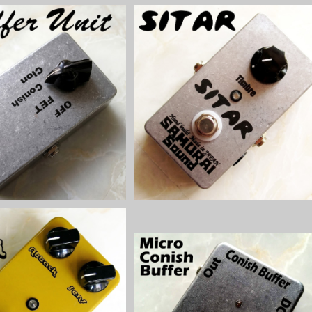
Unitバッファーキット【BASI
Siter シタール系ファズ【BASIC K
C KIT】
T】
¥4,800
¥6,500
ackキット【BASIC KIT】
Micro Conish Bufferバッファー
ット【BASIC KIT】