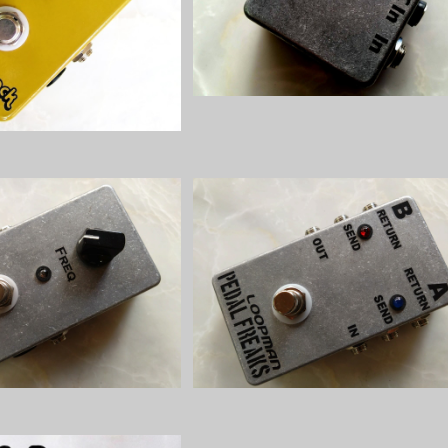
¥6,800
¥2,800
ster キット【PEDAL FRE
PEDAL FREAKS Loopman 2Loo
AKS】
キット
¥7,150
¥5,500