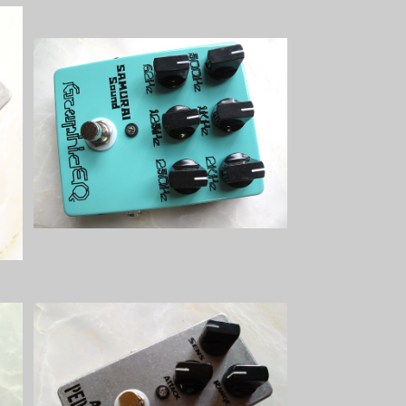
I
Graphic EQキット【BASIC KIT】
¥7,800
キ
Auto Wah キット【PEDAL FREAK
S】