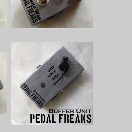
¥6,600
p
Buffer Unitキット【PEDAL FREAK
S】
¥5,500