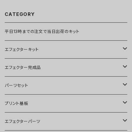
CATEGORY
平日13時までの注文で当日出荷のキット
エフェクターキット
ブースター
エフェクター完成品
オーバードライブ
ブースター
パーツセット
ディストーション
オーバードライブ
ブースター
プリント基板
ファズ
ディストーション
オーバードライブ
オーバードライブ
エフェクターパーツ