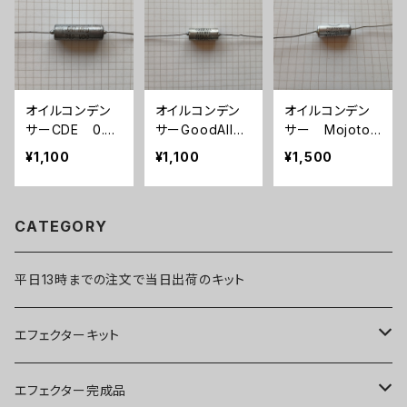
オイルコンデン
オイルコンデン
オイルコンデン
サーCDE 0.0
サーGoodAll
サー Mojoton
47uF【在庫限
0.033uF【在庫
e Vitamin T
¥1,100
¥1,100
¥1,500
り】
限り】
0.022uF/600V
【在庫限り】
CATEGORY
平日13時までの注文で当日出荷のキット
エフェクターキット
ブースター
エフェクター完成品