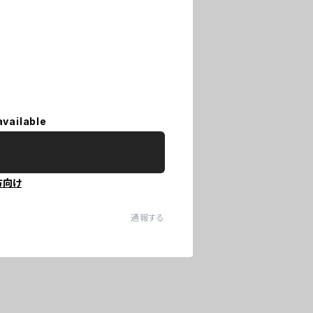
available
方向け
通報する