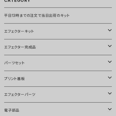
CATEGORY
平日13時までの注文で当日出荷のキット
エフェクターキット
ブースター
エフェクター完成品
オーバードライブ
ブースター
パーツセット
ディストーション
オーバードライブ
ブースター
プリント基板
ファズ
ディストーション
オーバードライブ
オーバードライブ
エフェクターパーツ
プリアンプ
ファズ
ディストーション
ディストーション
スイッチ
電子部品