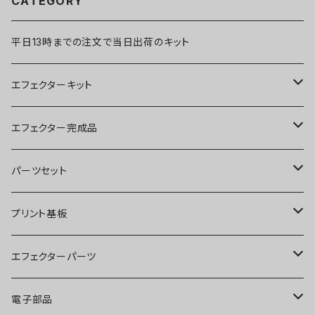
CATEGORY
平日13時までの注文で当日出荷のキット
エフェクターキット
ブースター
エフェクター完成品
オーバードライブ
ブースター
パーツセット
ディストーション
オーバードライブ
ブースター
プリント基板
ファズ
ディストーション
オーバードライブ
オーバードライブ
エフェクターパーツ
プリアンプ
ファズ
ディストーション
ディストーション
スイッチ
電子部品