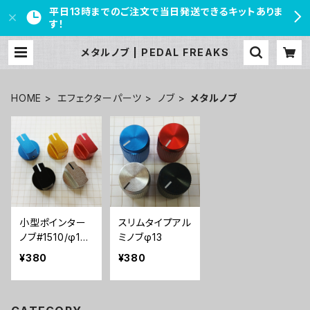
平日13時までのご注文で当日発送できるキットありま
す！
メタルノブ | PEDAL FREAKS
HOME
エフェクターパーツ
ノブ
メタルノブ
小型ポインター
スリムタイプアル
ノブ#1510/φ19
ミノブφ13
メタル製
¥380
¥380