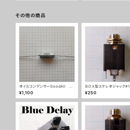
その他の商品
オイルコンデンサーGoodAll 0.
ＢＯＸ型ステレオジャック#1
033uF【在庫限り】
¥1,100
¥250