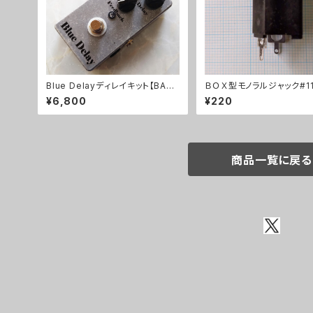
Blue Delayディレイキット【BASI
ＢＯＸ型モノラルジャック#11
C KIT】
¥6,800
¥220
商品一覧に戻る