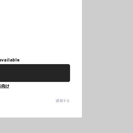
available
方向け
通報する