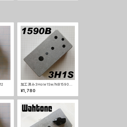
12
加工済み3Hole1Sw/NB1590B
（112x61x32mm）アルミダイキャ
¥1,780
ストケース