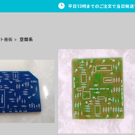
平日13時までのご注文で当日発送
ント基板
空間系
 Delayプリント基板
Analog Chorusプリント基板
¥1,300
¥1,500