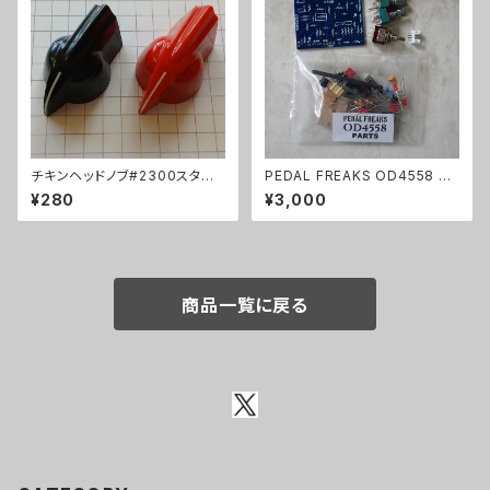
チキンヘッドノブ#2300スタイ
PEDAL FREAKS OD4558 パ
ル
ーツセット
¥280
¥3,000
商品一覧に戻る