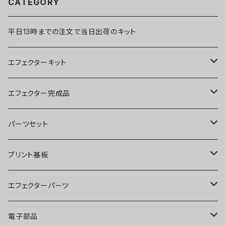
CATEGORY
平日13時までの注文で当日出荷のキット
エフェクターキット
ブースター
エフェクター完成品
オーバードライブ
ブースター
パーツセット
ディストーション
オーバードライブ
ブースター
プリント基板
ファズ
ディストーション
オーバードライブ
オーバードライブ
エフェクターパーツ
プリアンプ
ファズ
ディストーション
ディストーション
スイッチ
電子部品