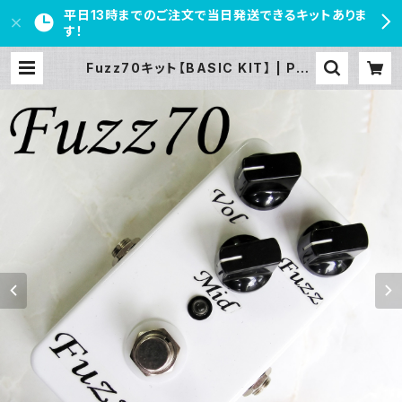
平日13時までのご注文で当日発送できるキットありま
す！
Fuzz70キット【BASIC KIT】 | PED
AL FREAKS