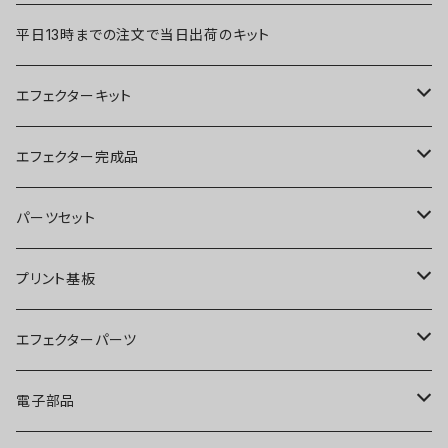
平日13時までの注文で当日出荷のキット
エフェクターキット
ブースター
エフェクター完成品
オーバードライブ
ブースター
パーツセット
ディストーション
オーバードライブ
ブースター
プリント基板
ファズ
ディストーション
オーバードライブ
オーバードライブ
エフェクターパーツ
プリアンプ
ファズ
ディストーション
ディストーション
スイッチ
電子部品