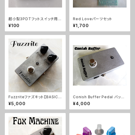
超小型3PDTフットスイッチ用プ
Red Loveパーツセット
リント基板トゥルーバイパス用21
¥100
¥1,700
70
Fuzzriteファズキット【BASIC K
Conish Buffer Pedal バッフ
IT】
ァーキット【BASIC KIT】
¥5,000
¥4,000