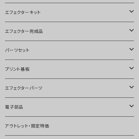
エフェクターキット
ブースター
エフェクター完成品
オーバードライブ
ブースター
パーツセット
ディストーション
オーバードライブ
ブースター
プリント基板
ファズ
ディストーション
オーバードライブ
オーバードライブ
エフェクターパーツ
プリアンプ
ファズ
ディストーション
ディストーション
スイッチ
電子部品
空間系
空間系
ファズ
ファズ
ジャック
IC
アウトレット・限定特価