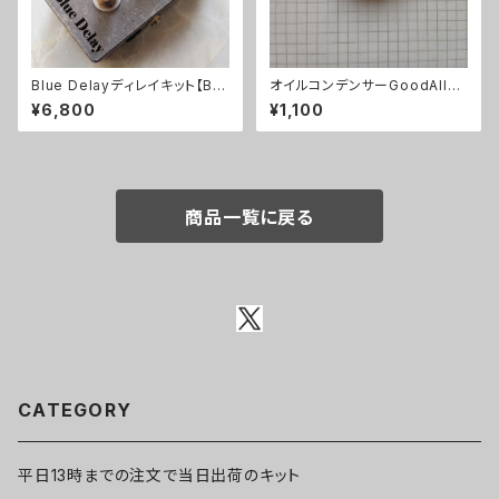
Blue Delayディレイキット【BA
オイルコンデンサーGoodAll
SIC KIT】
0.033uF【在庫限り】
¥6,800
¥1,100
商品一覧に戻る
CATEGORY
平日13時までの注文で当日出荷のキット