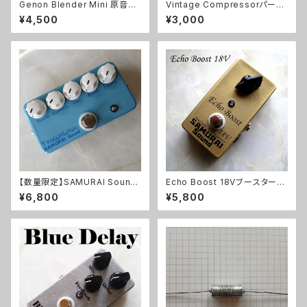
Genon Blender Mini 原音ブ
Vintage Compressorパーツ
レンドキット【BASIC KIT】
セット
¥4,500
¥3,000
【数量限定】SAMURAI Sound
Echo Boost 18Vブースターキ
Tremoloneキット
ット【BASIC KIT】
¥6,800
¥5,800