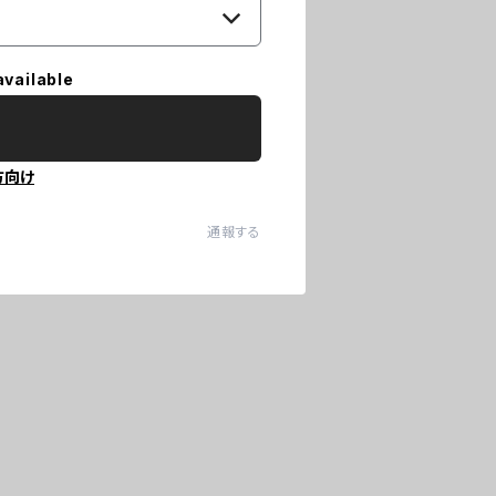
available
方向け
通報する