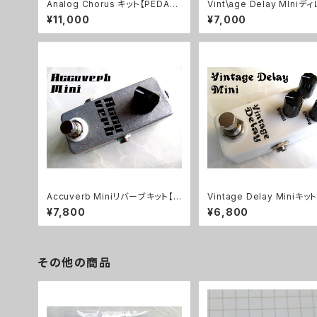
Analog Chorus キット【PEDAL
Vint\age Delay MIniデ
FREAKS】
ット【BASIC KIT】
¥11,000
¥7,000
Accuverb Miniリバーブキット【B
Vintage Delay Miniキッ
ASIC KIT】
IC KIT】
¥7,800
¥6,800
その他の商品