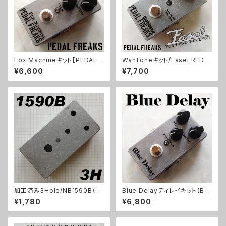
Fox Machineキット【PEDAL F
WahToneキット/Fasel REDイ
REAKS】
ンダクター仕様【PEDAL FREA
¥6,600
¥7,700
KS 】
加工済み3Hole/NB1590B（11
Blue Delayディレイキット【BA
2x61x32mm）アルミダイキャス
SIC KIT】
¥1,780
¥6,800
トケース