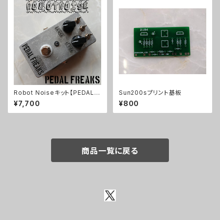
Robot Noiseキット【PEDAL F
Sun200sプリント基板
REAKS】
¥7,700
¥800
商品一覧に戻る