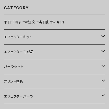
CATEGORY
平日13時までの注文で当日出荷のキット
エフェクターキット
ブースター
エフェクター完成品
オーバードライブ
ブースター
パーツセット
ディストーション
オーバードライブ
ブースター
プリント基板
ファズ
ディストーション
オーバードライブ
オーバードライブ
エフェクターパーツ