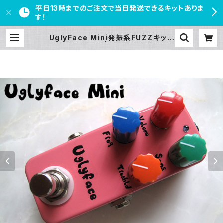
平日13時までのご注文で当日発送できるキットありま
す！
UglyFace Mini発振系FUZZキット
【BASIC KIT】 | PEDAL FREAKS