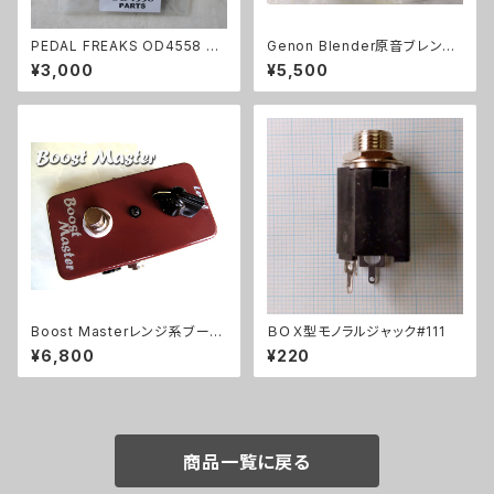
PEDAL FREAKS OD4558 パ
Genon Blender原音ブレンド
ーツセット
キット【BASIC KIT】
¥3,000
¥5,500
Boost Masterレンジ系ブース
ＢＯＸ型モノラルジャック#111
ターキット【BASIC KIT】
¥6,800
¥220
商品一覧に戻る