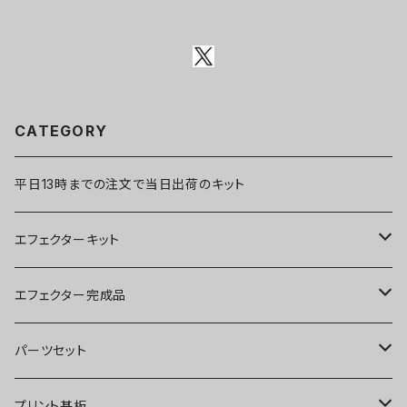
CATEGORY
平日13時までの注文で当日出荷のキット
エフェクターキット
ブースター
エフェクター完成品
オーバードライブ
ブースター
パーツセット
ディストーション
オーバードライブ
ブースター
プリント基板