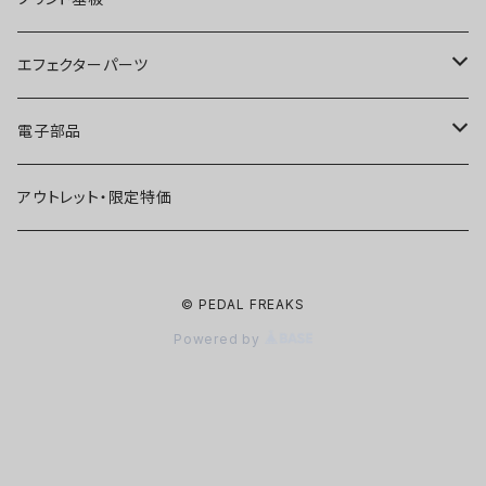
ファズ
ディストーション
オーバードライブ
オーバードライブ
エフェクターパーツ
プリアンプ
ファズ
ディストーション
ディストーション
スイッチ
電子部品
空間系
空間系
ファズ
ファズ
ジャック
IC
アウトレット・限定特価
コンプレッサー
その他
コンプレッサー
ブースター
電源関連パーツ
トランジスタ
© PEDAL FREAKS
ベース用
コンプレッサー
ベース用
空間系
ケース
ダイオード
Powered by
アルミダイキャストケース
Miniシリーズ
ベース用
Miniシリーズ
コンプレッサー
ノブ
LED
穴あけ加工済みケース
アウトレット・在庫限り
ノイズ系
その他
ベース用
ポット
コンデンサー