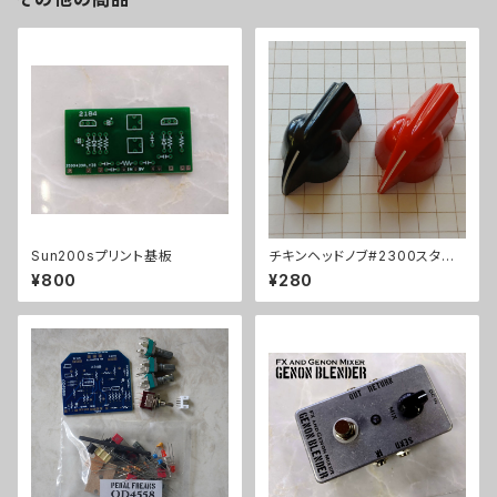
Sun200sプリント基板
チキンヘッドノブ#2300スタイ
ル
¥800
¥280