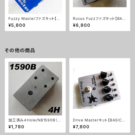
Fuzzy Masterファズキット【BA
Rucus Fuzzファズキット【BASI
SIC KIT】
C KIT】
¥5,800
¥6,800
その他の商品
加工済み４Hole/NB1590B（11
Drive Masterキット【BASIC K
2x61x32mm）アルミダイキャス
IT】
¥1,780
¥7,800
トケース