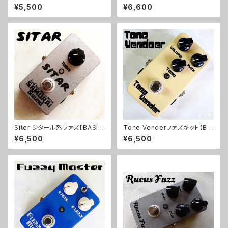
AKS】
FREAKS】
¥5,500
¥6,600
Siter シタール系ファズ【BASIC
Tone Venderファズキット【BA
KIT】
SIC KIT】
¥6,500
¥6,500