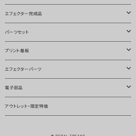
ブースター
エフェクター完成品
オーバードライブ
ブースター
パーツセット
ディストーション
オーバードライブ
ブースター
プリント基板
ファズ
ディストーション
オーバードライブ
オーバードライブ
エフェクターパーツ
プリアンプ
ファズ
ディストーション
ディストーション
スイッチ
電子部品
空間系
空間系
ファズ
ファズ
ジャック
IC
アウトレット・限定特価
コンプレッサー
その他
コンプレッサー
ブースター
電源関連パーツ
トランジスタ