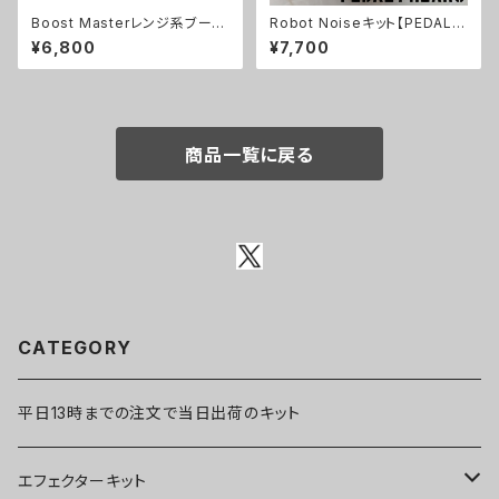
Boost Masterレンジ系ブース
Robot Noiseキット【PEDAL F
ターキット【BASIC KIT】
REAKS】
¥6,800
¥7,700
商品一覧に戻る
CATEGORY
平日13時までの注文で当日出荷のキット
エフェクターキット