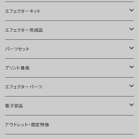
エフェクターキット
ブースター
エフェクター完成品
オーバードライブ
ブースター
パーツセット
ディストーション
オーバードライブ
ブースター
プリント基板
ファズ
ディストーション
オーバードライブ
オーバードライブ
エフェクターパーツ
プリアンプ
ファズ
ディストーション
ディストーション
スイッチ
電子部品
空間系
空間系
ファズ
ファズ
ジャック
IC
アウトレット・限定特価