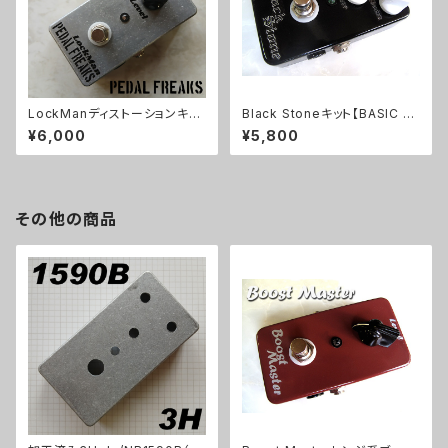
LockManディストーションキッ
Black Stoneキット【BASIC KI
ト【PEDAL FREAKS】
T】
¥6,000
¥5,800
その他の商品