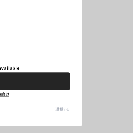
available
方向け
通報する