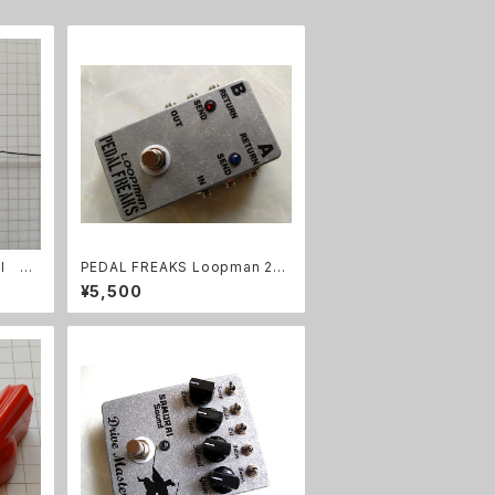
l 0.
PEDAL FREAKS Loopman 2Lo
opキット
¥5,500