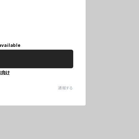
available
方向け
通報する