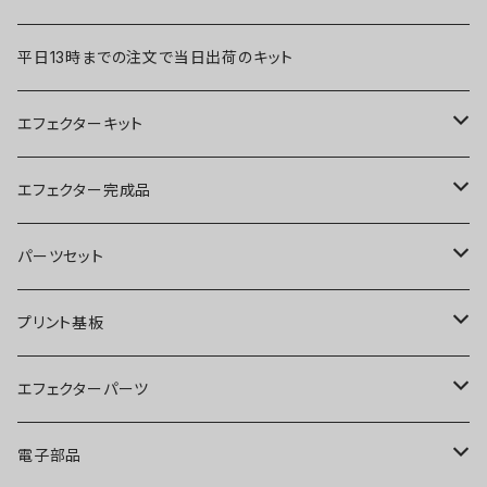
平日13時までの注文で当日出荷のキット
エフェクターキット
ブースター
エフェクター完成品
オーバードライブ
ブースター
パーツセット
ディストーション
オーバードライブ
ブースター
プリント基板
ファズ
ディストーション
オーバードライブ
オーバードライブ
エフェクターパーツ
プリアンプ
ファズ
ディストーション
ディストーション
スイッチ
電子部品