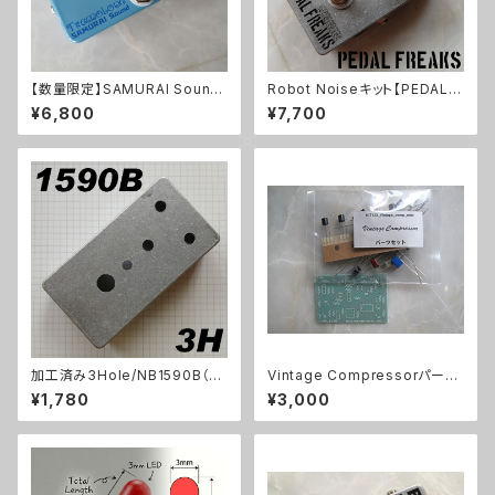
【数量限定】SAMURAI Sound
Robot Noiseキット【PEDAL F
Tremoloneキット
REAKS】
¥6,800
¥7,700
加工済み3Hole/NB1590B（11
Vintage Compressorパーツ
2x61x32mm）アルミダイキャス
セット
¥1,780
¥3,000
トケース