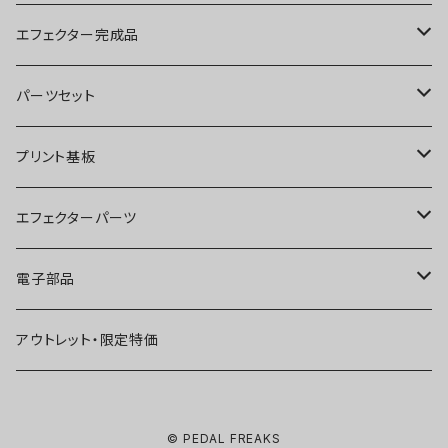
ブースター
エフェクター完成品
オーバードライブ
ブースター
パーツセット
ディストーション
オーバードライブ
ブースター
プリント基板
ファズ
ディストーション
オーバードライブ
オーバードライブ
エフェクターパーツ
プリアンプ
ファズ
ディストーション
ディストーション
スイッチ
電子部品
空間系
空間系
ファズ
ファズ
ジャック
IC
アウトレット・限定特価
コンプレッサー
その他
コンプレッサー
ブースター
電源関連パーツ
トランジスタ
© PEDAL FREAKS