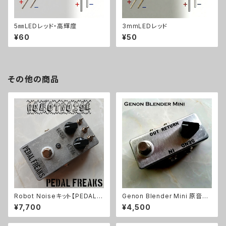
5㎜LEDレッド・高輝度
3mmLEDレッド
¥60
¥50
その他の商品
Robot Noiseキット【PEDAL F
Genon Blender Mini 原音ブ
REAKS】
レンドキット【BASIC KIT】
¥7,700
¥4,500