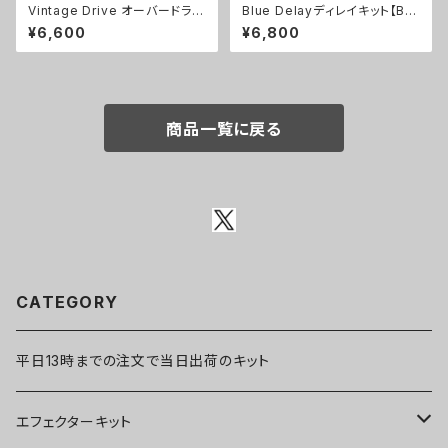
Vintage Drive オーバードライ
Blue Delayディレイキット【BA
ブキット【PEDAL FREAKS】
SIC KIT】
¥6,600
¥6,800
商品一覧に戻る
CATEGORY
平日13時までの注文で当日出荷のキット
エフェクターキット