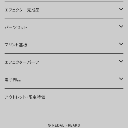
ブースター
エフェクター完成品
オーバードライブ
ブースター
パーツセット
ディストーション
オーバードライブ
ブースター
プリント基板
ファズ
ディストーション
オーバードライブ
オーバードライブ
エフェクターパーツ
プリアンプ
ファズ
ディストーション
ディストーション
スイッチ
電子部品
空間系
空間系
ファズ
ファズ
ジャック
IC
アウトレット・限定特価
コンプレッサー
その他
コンプレッサー
ブースター
電源関連パーツ
トランジスタ
© PEDAL FREAKS