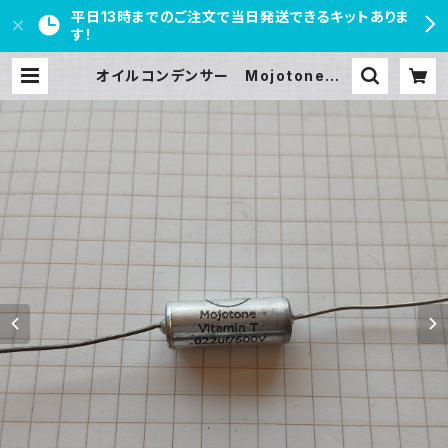
平日13時までのご注文で当日発送できるキットありま
す！
オイルコンデンサー Mojotone V
itamin T 0.022uF/600V【在庫限
り】 | PEDAL FREAKS