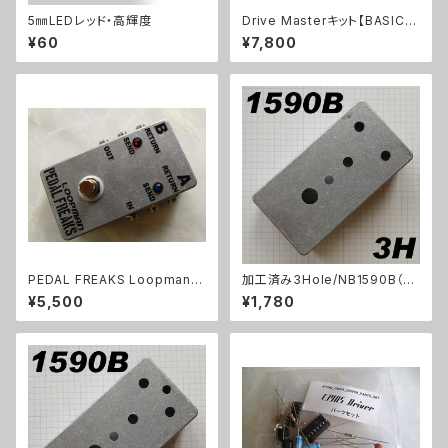
5㎜LEDレッド・高輝度
Drive Masterキット【BASIC K
IT】
¥60
¥7,800
PEDAL FREAKS Loopman 2
加工済み3Hole/NB1590B（11
Loopキット
2x61x32mm）アルミダイキャス
¥5,500
¥1,780
トケース