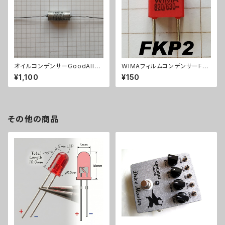
オイルコンデンサーGoodAll
WIMAフィルムコンデンサーFK
0.033uF【在庫限り】
P2
¥1,100
¥150
その他の商品