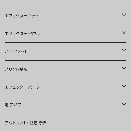
エフェクターキット
ブースター
エフェクター完成品
オーバードライブ
ブースター
パーツセット
ディストーション
オーバードライブ
ブースター
プリント基板
ファズ
ディストーション
オーバードライブ
オーバードライブ
エフェクターパーツ
プリアンプ
ファズ
ディストーション
ディストーション
スイッチ
電子部品
空間系
空間系
ファズ
ファズ
ジャック
IC
アウトレット・限定特価