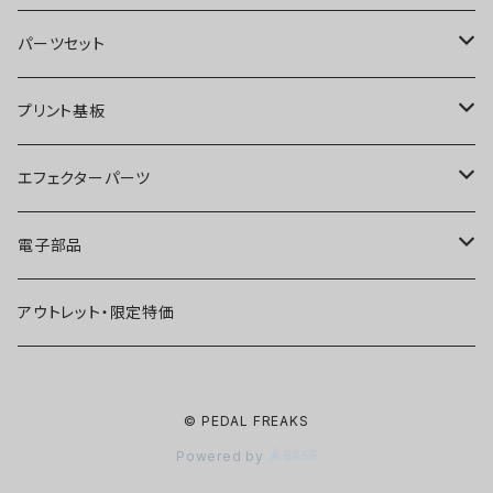
オーバードライブ
ブースター
パーツセット
ディストーション
オーバードライブ
ブースター
プリント基板
ファズ
ディストーション
オーバードライブ
オーバードライブ
エフェクターパーツ
プリアンプ
ファズ
ディストーション
ディストーション
スイッチ
電子部品
空間系
空間系
ファズ
ファズ
ジャック
IC
アウトレット・限定特価
コンプレッサー
その他
コンプレッサー
ブースター
電源関連パーツ
トランジスタ
© PEDAL FREAKS
ベース用
コンプレッサー
ベース用
空間系
ケース
ダイオード
Powered by