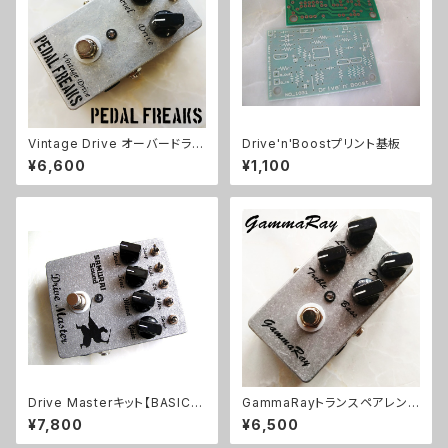
Vintage Drive オーバードライ
Drive'n'Boostプリント基板
ブキット【PEDAL FREAKS】
¥6,600
¥1,100
Drive Masterキット【BASIC K
GammaRayトランスペアレント
IT】
系ODキット【BASIC KIT】
¥7,800
¥6,500