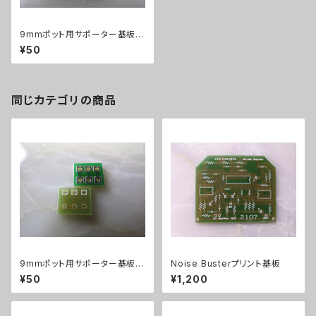
9mmポット用サポーター基板横
出し
¥50
同じカテゴリの商品
9mmポット用サポーター基板縦
Noise Busterプリント基板
出し
¥50
¥1,200