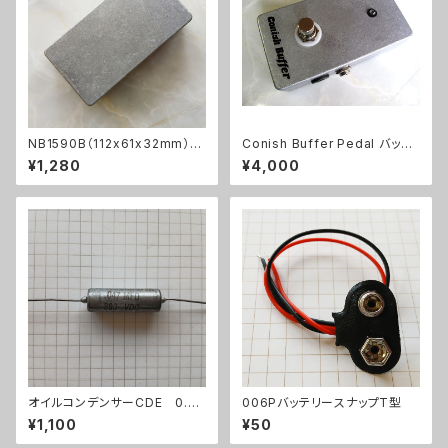
NB1590B（112x61x32mm）ア
Conish Buffer Pedal バッフ
ルミダイキャストケース
ァーキット【BASIC KIT】
¥1,280
¥4,000
オイルコンデンサーCDE 0.04
006PバッテリースナップT型
7uF【在庫限り】
¥1,100
¥50