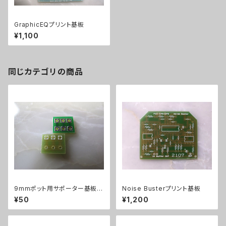
GraphicEQプリント基板
¥1,100
同じカテゴリの商品
9mmポット用サポーター基板縦
Noise Busterプリント基板
出し
¥50
¥1,200