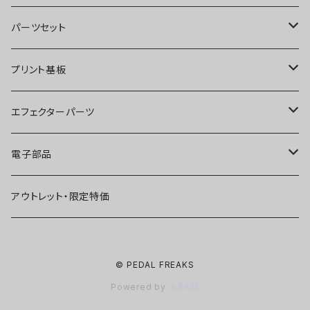
オーバードライブ
ブースター
パーツセット
ディストーション
オーバードライブ
ブースター
プリント基板
ファズ
ディストーション
オーバードライブ
オーバードライブ
エフェクターパーツ
プリアンプ
ファズ
ディストーション
ディストーション
スイッチ
電子部品
空間系
空間系
ファズ
ファズ
ジャック
IC
アウトレット・限定特価
コンプレッサー
その他
コンプレッサー
ブースター
電源関連パーツ
トランジスタ
© PEDAL FREAKS
ベース用
コンプレッサー
ベース用
空間系
ケース
ダイオード
Powered by