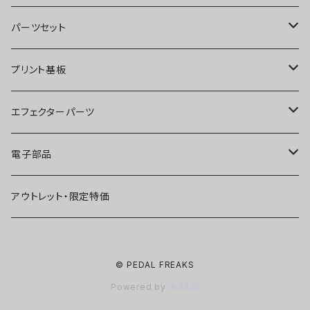
オーバードライブ
ブースター
パーツセット
ディストーション
オーバードライブ
ブースター
プリント基板
ファズ
ディストーション
オーバードライブ
オーバードライブ
エフェクターパーツ
プリアンプ
ファズ
ディストーション
ディストーション
スイッチ
電子部品
空間系
空間系
ファズ
ファズ
ジャック
IC
アウトレット・限定特価
コンプレッサー
その他
コンプレッサー
ブースター
電源関連パーツ
トランジスタ
© PEDAL FREAKS
ベース用
コンプレッサー
ベース用
空間系
ケース
ダイオード
Powered by