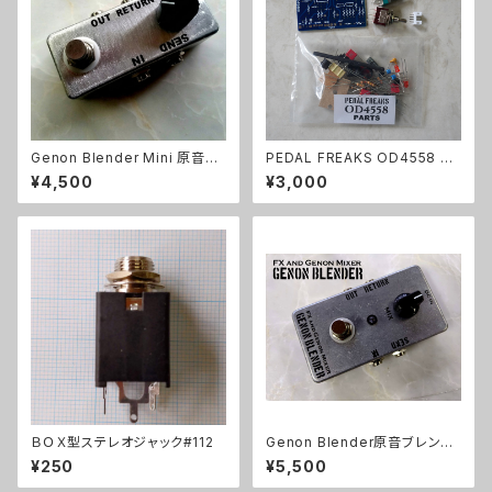
Genon Blender Mini 原音ブ
PEDAL FREAKS OD4558 パ
レンドキット【BASIC KIT】
ーツセット
¥4,500
¥3,000
ＢＯＸ型ステレオジャック#112
Genon Blender原音ブレンド
キット【BASIC KIT】
¥250
¥5,500