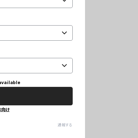
available
方向け
通報する