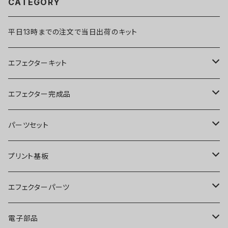
CATEGORY
平日13時までの注文で当日出荷のキット
エフェクターキット
ブースター
エフェクター完成品
オーバードライブ
ブースター
パーツセット
ディストーション
オーバードライブ
ブースター
プリント基板
ファズ
ディストーション
オーバードライブ
オーバードライブ
エフェクターパーツ
プリアンプ
ファズ
ディストーション
ディストーション
スイッチ
電子部品