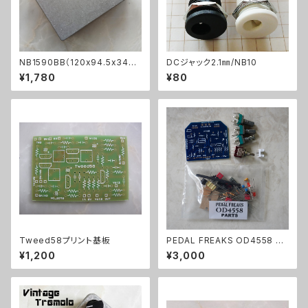
NB1590BB（120x94.5x34ｍ
DCジャック2.1㎜/NB10
ｍ）アルミダイキャストケース
¥1,780
¥80
Tweed58プリント基板
PEDAL FREAKS OD4558 パ
ーツセット
¥1,200
¥3,000