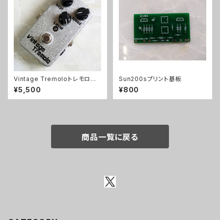
Vintage Tremoloトレモロキッ
Sun200sプリント基板
ト
¥5,500
¥800
商品一覧に戻る