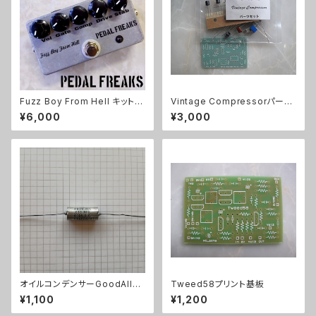
Fuzz Boy From Hell キット
Vintage Compressorパーツ
【PEDAL FREAKS】
セット
¥6,000
¥3,000
オイルコンデンサーGoodAll
Tweed58プリント基板
0.033uF【在庫限り】
¥1,100
¥1,200