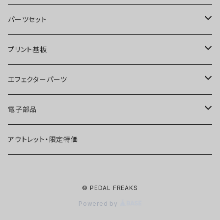
オーバードライブ
ブースター
パーツセット
ディストーション
オーバードライブ
ブースター
プリント基板
ファズ
ディストーション
オーバードライブ
オーバードライブ
エフェクターパーツ
プリアンプ
ファズ
ディストーション
ディストーション
スイッチ
電子部品
空間系
空間系
ファズ
ファズ
ジャック
IC
アウトレット・限定特価
コンプレッサー
その他
コンプレッサー
ブースター
電源関連パーツ
トランジスタ
© PEDAL FREAKS
ベース用
コンプレッサー
ベース用
空間系
ケース
ダイオード
Powered by