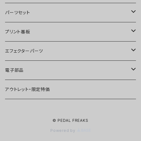
オーバードライブ
ブースター
パーツセット
ディストーション
オーバードライブ
ブースター
プリント基板
ファズ
ディストーション
オーバードライブ
オーバードライブ
エフェクターパーツ
プリアンプ
ファズ
ディストーション
ディストーション
スイッチ
電子部品
空間系
空間系
ファズ
ファズ
ジャック
IC
アウトレット・限定特価
コンプレッサー
その他
コンプレッサー
ブースター
電源関連パーツ
トランジスタ
© PEDAL FREAKS
ベース用
コンプレッサー
ベース用
空間系
ケース
ダイオード
Powered by