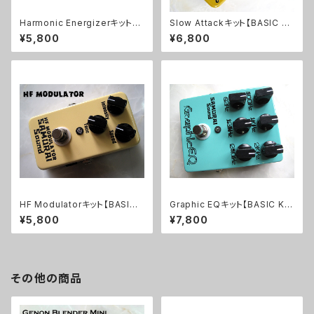
Harmonic Energizerキット【B
Slow Attackキット【BASIC KI
ASIC KIT】
T】
¥5,800
¥6,800
HF Modulatorキット【BASIC
Graphic EQキット【BASIC KI
KIT】
T】
¥5,800
¥7,800
その他の商品