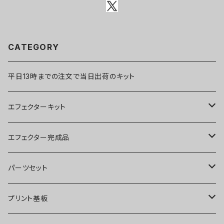
CATEGORY
平日13時までの注文で当日出荷のキット
エフェクターキット
ブースター
エフェクター完成品
オーバードライブ
ブースター
パーツセット
ディストーション
オーバードライブ
ブースター
プリント基板