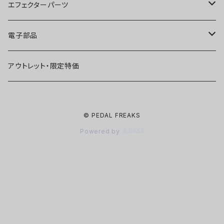
ファズ
ディストーション
オーバードライブ
オーバードライブ
エフェクターパーツ
プリアンプ
ファズ
ディストーション
ディストーション
スイッチ
電子部品
空間系
空間系
ファズ
ファズ
ジャック
IC
アウトレット・限定特価
コンプレッサー
その他
コンプレッサー
ブースター
電源関連パーツ
トランジスタ
© PEDAL FREAKS
ベース用
コンプレッサー
ベース用
空間系
ケース
ダイオード
Powered by
アルミダイキャストケース
Miniシリーズ
ベース用
Miniシリーズ
コンプレッサー
ノブ
LED
穴あけ加工済みケース
アウトレット・在庫限り
ノイズ系
その他
ベース用
ポット
コンデンサー
プラスチックノブ
フィルムコンデンサーWIMA
その他
ノイズ系
Miniシリーズ
ユニットキット
抵抗