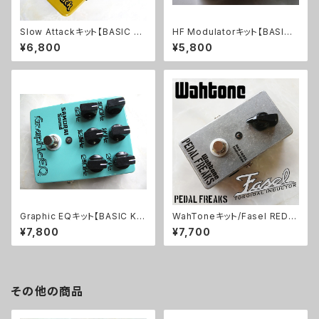
Slow Attackキット【BASIC KI
HF Modulatorキット【BASIC
T】
KIT】
¥6,800
¥5,800
Graphic EQキット【BASIC KI
WahToneキット/Fasel REDイ
T】
ンダクター仕様【PEDAL FREA
¥7,800
¥7,700
KS 】
その他の商品