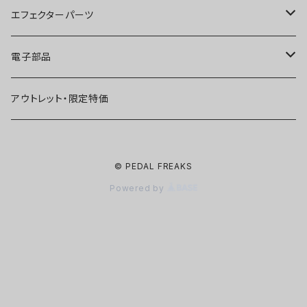
ファズ
ディストーション
オーバードライブ
オーバードライブ
エフェクターパーツ
プリアンプ
ファズ
ディストーション
ディストーション
スイッチ
電子部品
空間系
空間系
ファズ
ファズ
ジャック
IC
アウトレット・限定特価
コンプレッサー
その他
コンプレッサー
ブースター
電源関連パーツ
トランジスタ
© PEDAL FREAKS
ベース用
コンプレッサー
ベース用
空間系
ケース
ダイオード
Powered by
アルミダイキャストケース
Miniシリーズ
ベース用
Miniシリーズ
コンプレッサー
ノブ
LED
穴あけ加工済みケース
アウトレット・在庫限り
ノイズ系
その他
ベース用
ポット
コンデンサー
プラスチックノブ
フィルムコンデンサーWIMA
その他
ノイズ系
Miniシリーズ
ユニットキット
抵抗