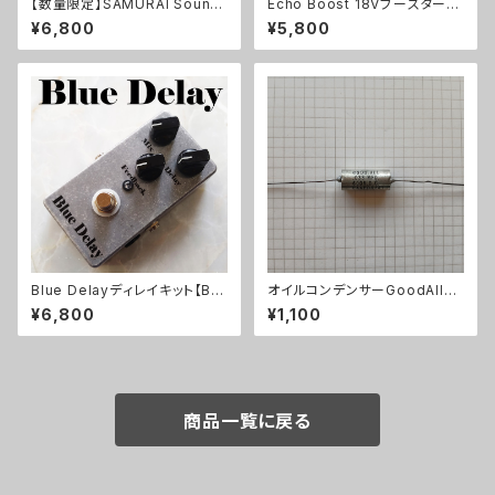
【数量限定】SAMURAI Sound
Echo Boost 18Vブースターキ
Tremoloneキット
ット【BASIC KIT】
¥6,800
¥5,800
Blue Delayディレイキット【BA
オイルコンデンサーGoodAll
SIC KIT】
0.033uF【在庫限り】
¥6,800
¥1,100
商品一覧に戻る