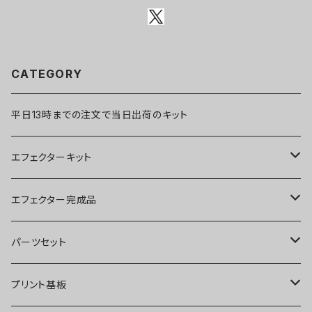
CATEGORY
平日13時までの注文で当日出荷のキット
エフェクターキット
ブースター
エフェクター完成品
オーバードライブ
ブースター
パーツセット
ディストーション
オーバードライブ
ブースター
プリント基板