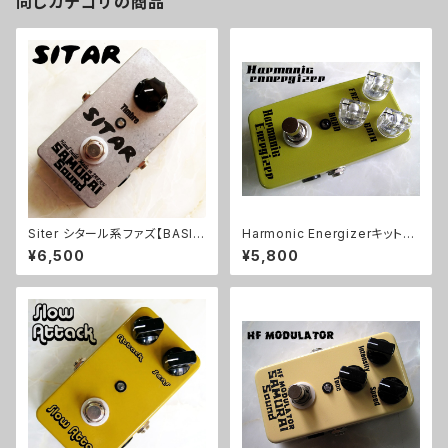
同じカテゴリの商品
Siter シタール系ファズ【BASIC
Harmonic Energizerキット【B
KIT】
ASIC KIT】
¥6,500
¥5,800