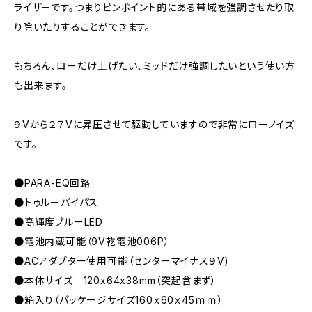
ライザーです。つまりピンポイント的にある帯域を強調させたり取
り除いたりすることができます。
もちろん、ローだけ上げたい、ミッドだけ強調したいという使い方
も出来ます。
９Vから２７Vに昇圧させて駆動していますので非常にローノイズ
です。
●PARA-EQ回路
●トゥルーバイパス
●高輝度ブルーLED
●電池内蔵可能（9V乾電池006P）
●ACアダプター使用可能（センターマイナス９V)
●本体サイズ 120x64x38mm（突起含まず）
●箱入り（パッケージサイズ160ｘ60ｘ45ｍｍ）