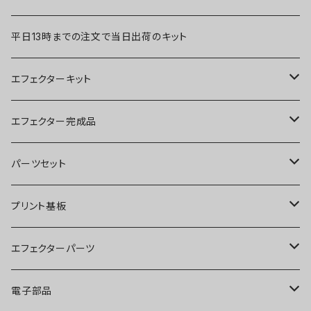
平日13時までの注文で当日出荷のキット
エフェクターキット
ブースター
エフェクター完成品
オーバードライブ
ブースター
パーツセット
ディストーション
オーバードライブ
ブースター
プリント基板
ファズ
ディストーション
オーバードライブ
オーバードライブ
エフェクターパーツ
プリアンプ
ファズ
ディストーション
ディストーション
スイッチ
電子部品