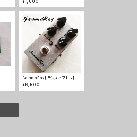
¥1,000
GammaRayトランスペアレント系
ODキット【BASIC KIT】
¥6,500