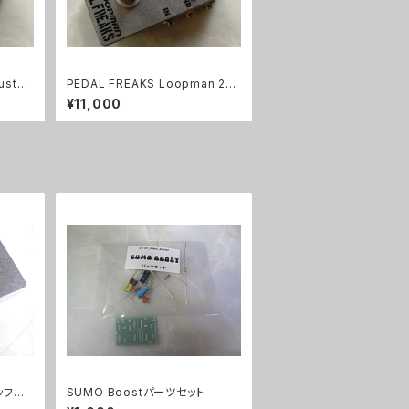
uster
PEDAL FREAKS Loopman 2Lo
op 完成品
¥11,000
バッファ
SUMO Boostパーツセット